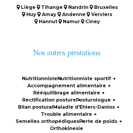
Liège
Tihange
Nandrin
Bruxelles
Huy
Amay
Andenne
Verviers
Hannut
Namur
Ciney
Nos autres prestations
Nutritionniste
Nutritionniste sportif
Accompagnement alimentaire
Rééquilibrage alimentaire
Rectification posture
Posturologue
Bilan postural
Maladie d'Ehlers-Danlos
Trouble alimentaire
Semelles orthopédiques
Perte de poids
Orthokinesie