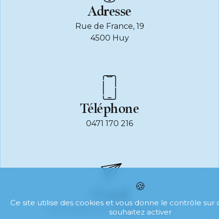
Adresse
Rue de France, 19
4500 Huy
Téléphone
0471 170 216
E-mail
Ce site utilise des cookies et vous donne le contrôle sur
olivierdejasse.omega@gmail.com
souhaitez activer