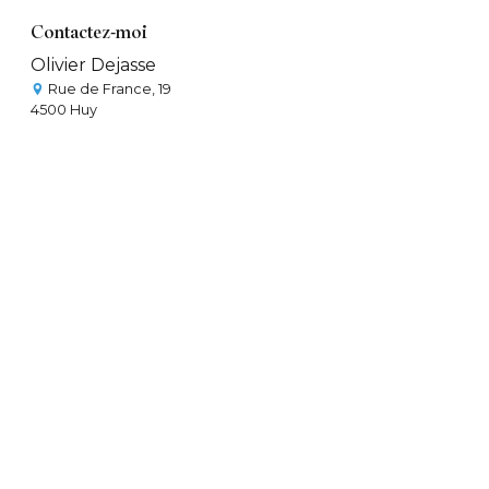
Contactez-moi
Olivier Dejasse
Rue de France, 19
4500 Huy
0471 170 216
olivierdejasse.omega@gmail.com
Accueil
Nutritionniste
Accompagnement du sportif
Posturologie orthopédie
Contact
Nos prestations